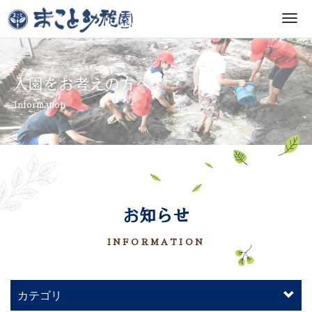
M
e
n
u
入園をお考えの方へ
Information
お知らせ
INFORMATION
カテゴリ